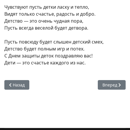
Чувствуют пусть детки ласку и тепло,
Видят только счастье, радость и добро.
Детство — это очень чудная пора,
Пусть всегда веселой будет детвора.
Пусть повсюду будет слышен детский смех,
Детство будет полным игр и потех.
С Днем защиты деток поздравляю вас!
Дети — это счастье каждого из нас.
Предыдущий: Мастер-классы и занимательные игры
Следующий: С
Назад
Вперед